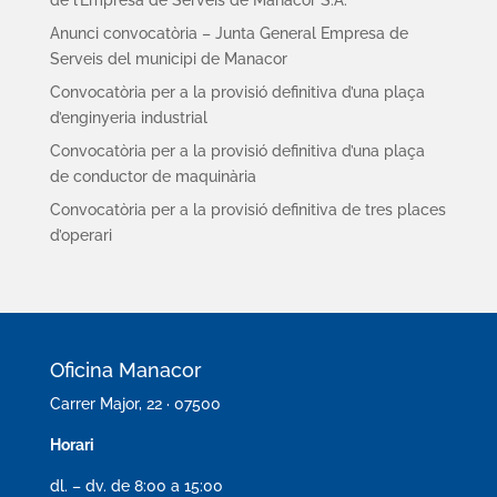
de l’Empresa de Serveis de Manacor S.A.
Anunci convocatòria – Junta General Empresa de
Serveis del municipi de Manacor
Convocatòria per a la provisió definitiva d’una plaça
d’enginyeria industrial
Convocatòria per a la provisió definitiva d’una plaça
de conductor de maquinària
Convocatòria per a la provisió definitiva de tres places
d’operari
Oficina Manacor
Carrer Major, 22 · 07500
Horari
dl. – dv. de 8:00 a 15:00