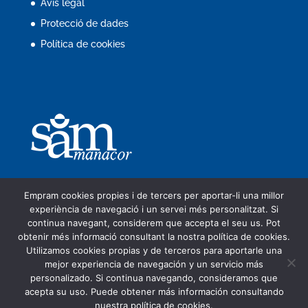
Avís legal
Protecció de dades
Política de cookies
Empram cookies propies i de tercers per aportar-li una millor
experiència de navegació i un servei més personalitzat. Si
continua navegant, considerem que accepta el seu us. Pot
obtenir més informació consultant la nostra política de cookies.
Companyia
Seu electrònica
Utilizamos cookies propias y de terceros para aportarle una
Tràmits en línia
FACe
Servei d’aigües
mejor experiencia de navegación y un servicio más
ORA i aparcaments
Perfil del contractant
personalizado. Si continua navegando, consideramos que
Protecció de dades
Contacte
acepta su uso. Puede obtener más información consultando
nuestra política de cookies.