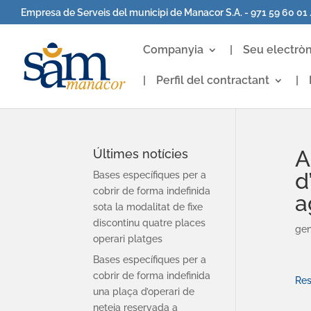
Empresa de Serveis del municipi de Manacor S.A. - 971 59 60 01
Companyia
Seu electròn
Perfil del contractant
A
Últimes notícies
d
Bases específiques per a
cobrir de forma indefinida
a
sota la modalitat de fixe
discontinu quatre places
gen
operari platges
Bases específiques per a
cobrir de forma indefinida
Res
una plaça d’operari de
neteja reservada a