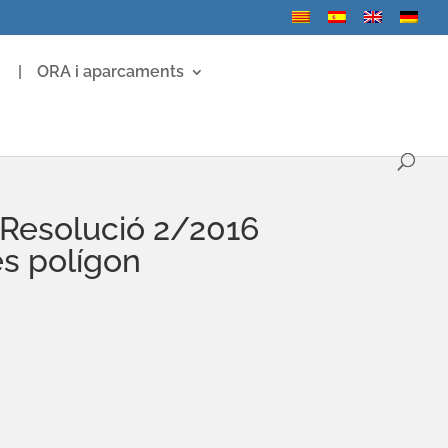
ORA i aparcaments
 Resolució 2/2016
es polígon