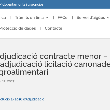
 / departaments i urgències
ica
Tràmits en línia
FACe
Servei d’aigües
Protecció de dades
Contacte
djudicació contracte menor –
’adjudicació licitació canonad
groalimentari
. 12, 2017
olució 2/2016 d’Adjudicació