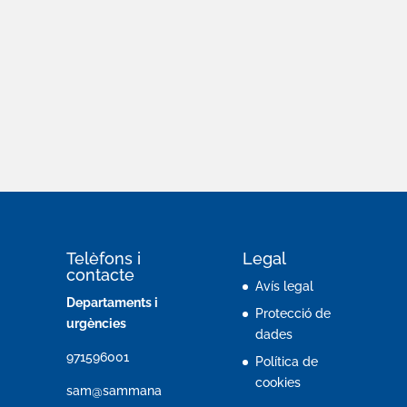
Telèfons i
Legal
contacte
Avís legal
Departaments i
Protecció de
urgències
dades
971596001
Política de
cookies
sam@sammana