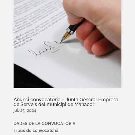
Anunci convocatòria – Junta General Empresa
de Serveis del municipi de Manacor
jul. 25, 2024
DAD
ES
D
E
L
A
C
O
N
VO
CAT
Ò
R
IA
T
i
pu
s
d
e
c
on
v
o
ca
tòri
a