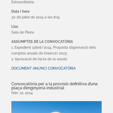
Extraordinària
D
a
t
a
i
hor
a
30 de juliol de 2024 a les 8:15
L
l
o
c
Sala de Plens
A
SS
UM
P
T
ES
D
E
L
A
C
O
N
VO
CAT
Ò
R
IA
1. Expedient 11606/2024. Proposta d’aprovació dels
comptes anuals de l’exercici 2023.
2. Aprovació de l’acta de la sessió.
DOCUMENT ANUNCI CONVOCATÒRIA
Convocatòria per a la provisió definitiva d’una
plaça d’enginyeria industrial
febr. 22, 2024