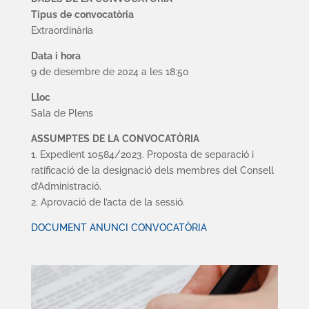
T
i
pu
s
d
e
c
on
v
o
ca
tòri
a
Extraordinària
D
a
t
a
i
hor
a
9 de desembre de 2024 a les 18:50
L
l
o
c
Sala de Plens
A
SS
UM
P
T
ES
D
E
L
A
C
O
N
VO
CAT
Ò
R
IA
1. Expedient 10584/2023. Proposta de separació i
ratificació de la designació dels membres del Consell
d’Administració.
2. Aprovació de l’acta de la sessió.
DOCUMENT ANUNCI CONVOCATÒRIA