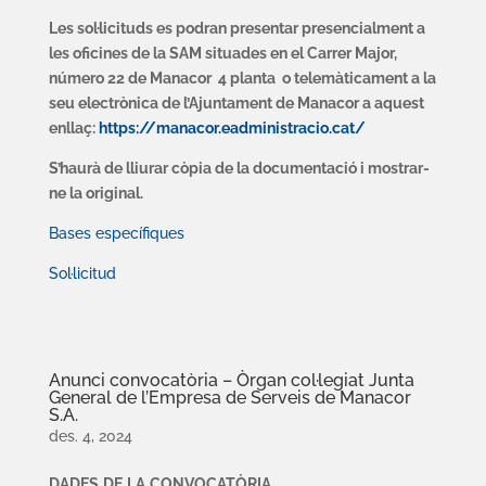
Les sol·licituds es podran presentar presencialment a
les oficines de la SAM situades en el Carrer Major,
número 22 de Manacor 4 planta o
telemàticament a la
seu electrònica de l’Ajuntament de Manacor a aquest
enllaç:
https://manacor.eadministracio.cat/
S’haurà de lliurar còpia de la documentació i mostrar-
ne la original.
Bases específiques
Sol·licitud
Anunci convocatòria – Òrgan col·legiat Junta
General de l’Empresa de Serveis de Manacor
S.A.
des. 4, 2024
DAD
ES
D
E
L
A
C
O
N
VO
CAT
Ò
R
IA